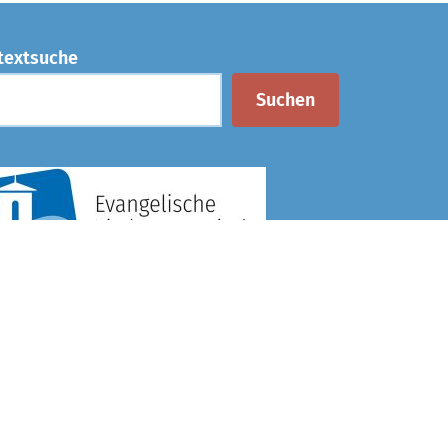
textsuche
Suchen