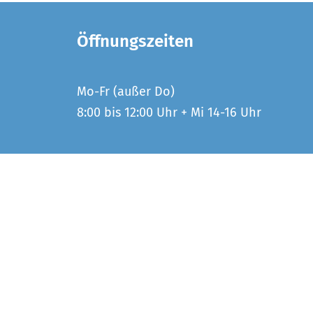
Öffnungszeiten
Mo-Fr (außer Do)
8:00 bis 12:00 Uhr + Mi 14-16 Uhr
Eva Wittermann und Gisela
Heller:
Tel 07072 910410
Kirchenplatz 2 / 72810
Gomaringen
pfarrbuero@kirche-
gomaringen.de