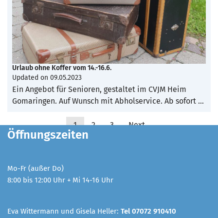
Urlaub ohne Koffer vom 14.-16.6.
Updated on
09.05.2023
Ein Angebot für Senioren, gestaltet im CVJM Heim
Gomaringen. Auf Wunsch mit Abholservice. Ab sofort …
1
2
3
Next
Öffnungszeiten
Mo-Fr (außer Do)
8:00 bis 12:00 Uhr + Mi 14-16 Uhr
Eva Wittermann und Gisela Heller:
Tel 07072 910410