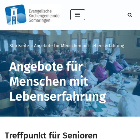
Zum
Inhalt
springen
Startseite
»
Angebote für Menschen mit Lebenserfahrung
Angebote für
Menschen mit
Lebenserfahrung
Treffpunkt für Senioren