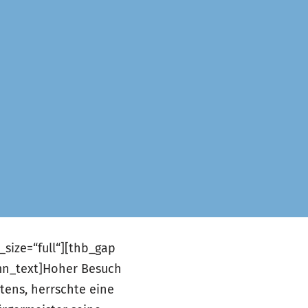
size=“full“][thb_gap
umn_text]Hoher Besuch
tens, herrschte eine