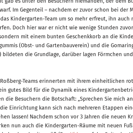
heit gab es unter den Besuchern niemanden, der dem B
rwarf. Im Gegenteil – nachdem er zuvor schon bei der
r das Kindergarten-Team um so mehr erfreut, ihn auch
rfen. Doch hier war er nicht wie wenige Stunden zuvor
 sondern mit einem bunten Geschenkkorb an die Kinder
gummis (Obst- und Gartenbauverein) und die Gomarin
) bildeten die Grundlage, darüber lagen Förmchen und
Roßberg-Teams erinnerten mit ihrem einheitlichen ro
in gutes Bild für die Dynamik eines Kindergartenbetrie
en die Besuchern die Botschaft: „Sprechen Sie mich an
a, die Einrichtung kann sich nach mehreren Etappen ei
ehen lassen! Nachdem schon vor 3 Jahren die neuen 
irken nun auch die Kindergarten-Räume mit neuen Fu