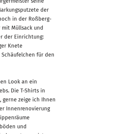
ürgermeister seine
 Markungsputzete der
 noch in der Roßberg-
 mit Müllsack und
 der Einrichtung:
ger Knete
 Schäufelchen für den
ten Look an ein
bs. Die T-Shirts in
, gerne zeige ich Ihnen
ner Innenrenovierung
Krippenräume
ßböden und