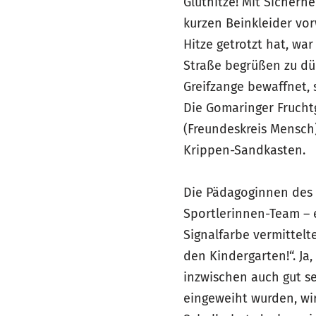
Gluthitze! Mit Sicher
kurzen Beinkleider vo
Hitze getrotzt hat, wa
Straße begrüßen zu dü
Greifzange bewaffnet,
Die Gomaringer Frucht
(Freundeskreis Mensch
Krippen-Sandkasten.
Die Pädagoginnen des 
Sportlerinnen-Team – e
Signalfarbe vermittelt
den Kindergarten!“. J
inzwischen auch gut s
eingeweiht wurden, w