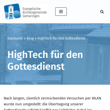
Zum
Inhalt
springen
Startseite
»
Blog
»
HighTech für den Gottesdienst
HighTech für den
Gottesdienst
Nach langen, ziemlich zermürbenden Versuchen per WLAN
wurde nun umgestellt: die Übertragung unserer
Gottesdienste erfolgt künftig per Lichtleiter-Kabel ins