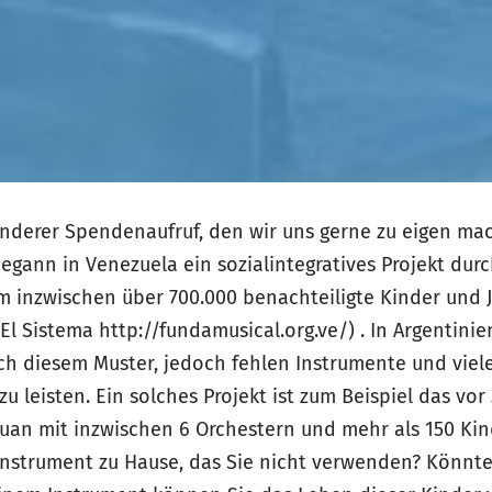
onderer Spendenaufruf, den wir uns gerne zu eigen ma
begann in Venezuela ein sozialintegratives Projekt dur
m inzwischen über 700.000 benachteiligte Kinder und 
 Sistema http://fundamusical.org.ve/) . In Argentinien
ach diesem Muster, jedoch fehlen Instrumente und viel
zu leisten. Ein solches Projekt ist zum Beispiel das vo
Juan mit inzwischen 6 Orchestern und mehr als 150 Ki
Instrument zu Hause, das Sie nicht verwenden? Könnten