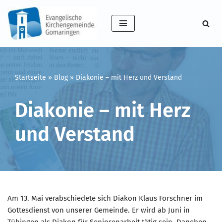
Zum
Inhalt
springen
Startseite
»
Blog
»
Diakonie – mit Herz und Verstand
Diakonie – mit Herz
und Verstand
Am 13. Mai verabschiedete sich Diakon Klaus Forschner im
Gottesdienst von unserer Gemeinde. Er wird ab Juni in
Tübingen als Diakon für Seniorenarbeit tätig sein. Daneben