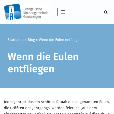
Zum
Inhalt
springen
Startseite
»
Blog
»
Wenn die Eulen entfliegen
Wenn die Eulen
entfliegen
Jedes Jahr ist das ein schönes Ritual: die so genannten Eulen,
die Größten des Jahrgangs, werden feierlich „aus dem
Kindergarten geworfen“. Voller Stolz gehen Sie auf die Schule