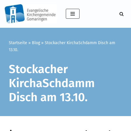
Zum
Inhalt
springen
Startseite
»
Blog
»
Stockacher KirchaSchdamm Disch am
13.10.
Stockacher
KirchaSchdamm
Disch am 13.10.