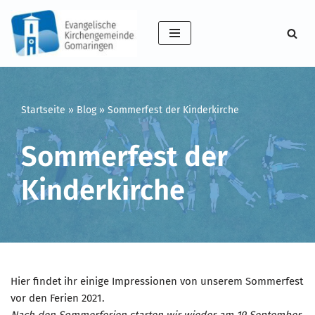
Zum
Inhalt
springen
Startseite
»
Blog
»
Sommerfest der Kinderkirche
Sommerfest der
Kinderkirche
Hier findet ihr einige Impressionen von unserem Sommerfest
vor den Ferien 2021.
Nach den Sommerferien starten wir wieder am 19.September