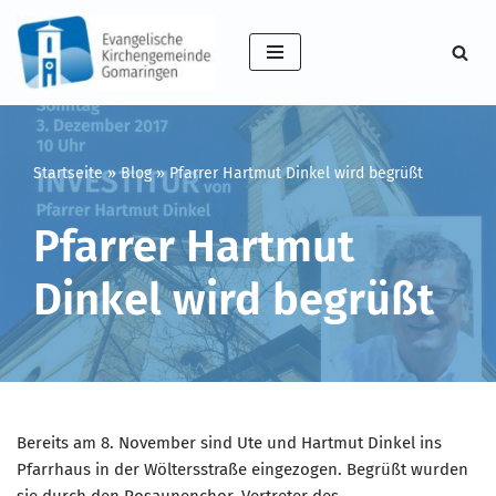
Zum
Inhalt
springen
Startseite
»
Blog
»
Pfarrer Hartmut Dinkel wird begrüßt
Pfarrer Hartmut
Dinkel wird begrüßt
Bereits am 8. November sind Ute und Hartmut Dinkel ins
Pfarrhaus in der Wöltersstraße eingezogen. Begrüßt wurden
sie durch den Posaunenchor, Vertreter des