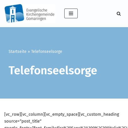
Zum
Inhalt
springen
Startseite
»
Telefonseelsorge
Telefonseelsorge
[vc_row][vc_column][vc_empty_space][vc_custom_heading
source=“post_title“
google_fonts=“font_family:Fira%20Sans%3A300%2C300italic%2C