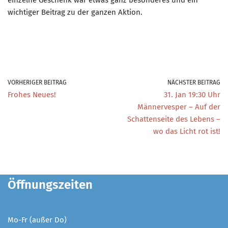
wichtiger Beitrag zu der ganzen Aktion.
VORHERIGER BEITRAG
NÄCHSTER BEITRAG
Frohes Neues!
31. Jan 19:30 Uhr
Männervesper – Auf der
Schattenseite des Lebens –
wo das Licht rot ist!
Öffnungszeiten
Mo-Fr (außer Do)