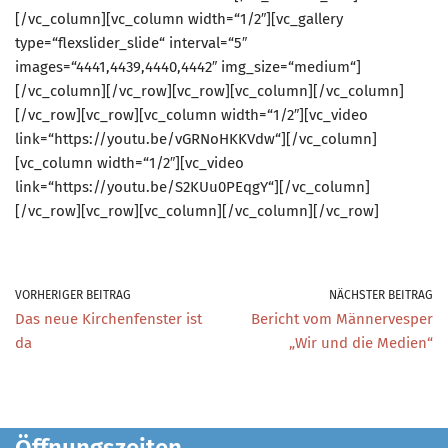
[/vc_column][vc_column width=“1/2″][vc_gallery
type=“flexslider_slide“ interval=“5″
images=“4441,4439,4440,4442″ img_size=“medium“]
[/vc_column][/vc_row][vc_row][vc_column][/vc_column]
[/vc_row][vc_row][vc_column width=“1/2″][vc_video
link=“https://youtu.be/vGRNoHKKVdw“][/vc_column]
[vc_column width=“1/2″][vc_video
link=“https://youtu.be/S2KUu0PEqgY“][/vc_column]
[/vc_row][vc_row][vc_column][/vc_column][/vc_row]
VORHERIGER BEITRAG
NÄCHSTER BEITRAG
Das neue Kirchenfenster ist
Bericht vom Männervesper
da
„Wir und die Medien“