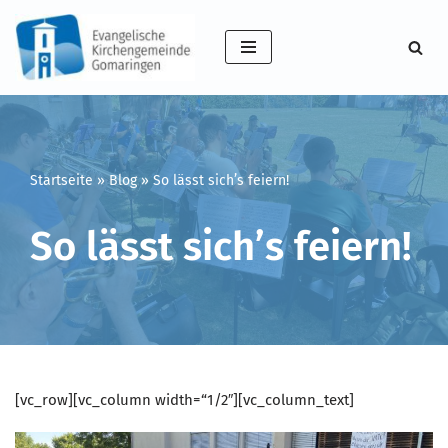
Zum
Inhalt
springen
Startseite
»
Blog
»
So lässt sich’s feiern!
So lässt sich’s feiern!
[vc_row][vc_column width=“1/2″][vc_column_text]