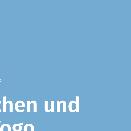
o
chen und
Togo