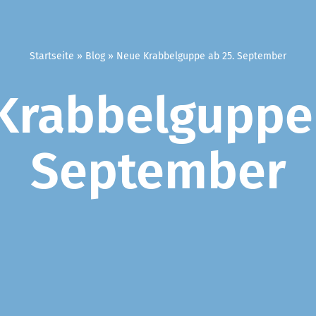
Startseite
»
Blog
»
Neue Krabbelguppe ab 25. September
Krabbelguppe 
September