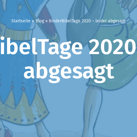
Startseite
»
Blog
»
KinderBibelTage 2020 – leider abgesagt
ibelTage 2020 
abgesagt