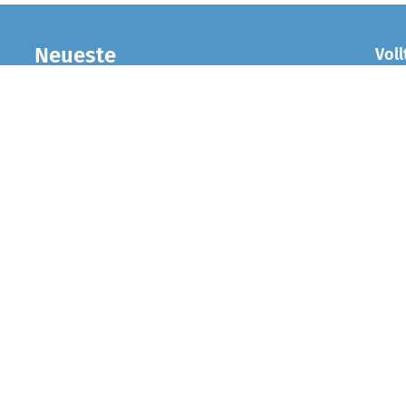
Neueste
Voll
Telefonandachten
26 08 09 Peter Rostan
26 08 08 Peter Rostan
26 08 07 Christian Huck
26 08 06 Hanna Hartmann
26 08 05 Hanna Hartmann