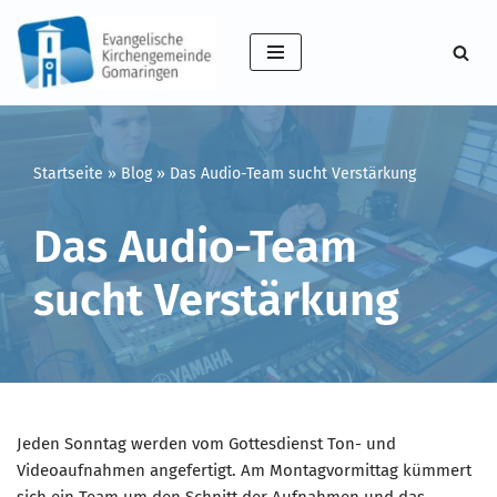
Zum
Inhalt
springen
Startseite
»
Blog
»
Das Audio-Team sucht Verstärkung
Das Audio-Team
sucht Verstärkung
Jeden Sonntag werden vom Gottesdienst Ton- und
Videoaufnahmen angefertigt. Am Montagvormittag kümmert
sich ein Team um den Schnitt der Aufnahmen und das