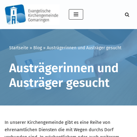
Zum
Inhalt
springen
Startseite
»
Blog
»
Austrägerinnen und Austräger gesucht
Austrägerinnen und
Austräger gesucht
In unserer Kirchengemeinde gibt es eine Reihe von
ehrenamtlichen Diensten die mit Wegen durchs Dorf
verbunden sind. In wöchentlichem oder auch weiterem